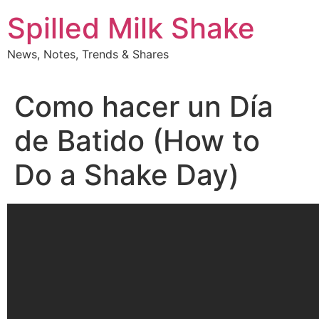
Skip
Spilled Milk Shake
to
content
News, Notes, Trends & Shares
Como hacer un Día
de Batido (How to
Do a Shake Day)