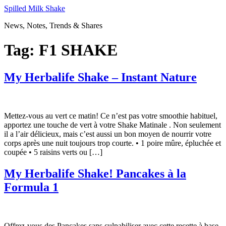
Skip
Spilled Milk Shake
to
News, Notes, Trends & Shares
content
Tag:
F1 SHAKE
My Herbalife Shake – Instant Nature
Mettez-vous au vert ce matin! Ce n’est pas votre smoothie habituel,
apportez une touche de vert à votre Shake Matinale . Non seulement
il a l’air délicieux, mais c’est aussi un bon moyen de nourrir votre
corps après une nuit toujours trop courte. • 1 poire mûre, épluchée et
coupée • 5 raisins verts ou […]
My Herbalife Shake! Pancakes à la
Formula 1
Offrez-vous des Pancakes sans culpabiliser avec cette recette à base