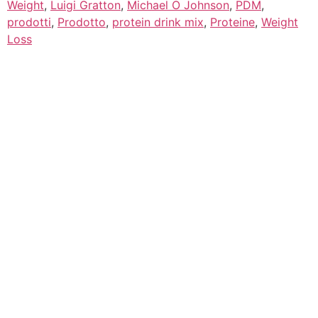
Weight
,
Luigi Gratton
,
Michael O Johnson
,
PDM
,
prodotti
,
Prodotto
,
protein drink mix
,
Proteine
,
Weight
Loss