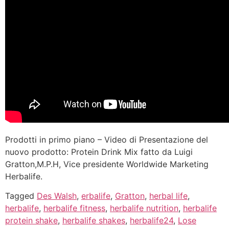
Prodotti in primo piano – Video di Presentazione del
nuovo prodotto: Protein Drink Mix fatto da Luigi
Gratton,M.P.H, Vice presidente Worldwide Marketing
Herbalife.
Tagged
Des Walsh
,
erbalife
,
Gratton
,
herbal life
,
herbalife
,
herbalife fitness
,
herbalife nutrition
,
herbalife
protein shake
,
herbalife shakes
,
herbalife24
,
Lose