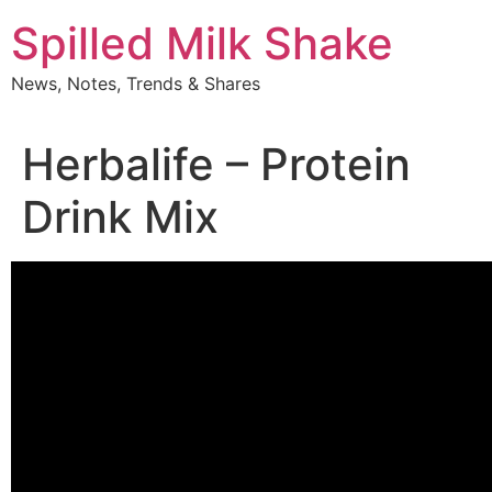
Skip
Spilled Milk Shake
to
content
News, Notes, Trends & Shares
Herbalife – Protein
Drink Mix